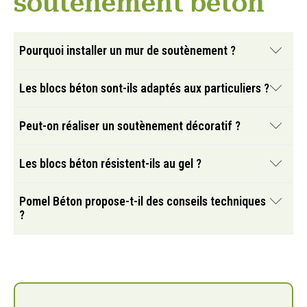
soutènement béton
Pourquoi installer un mur de soutènement ?
Il permet de retenir les terres et de sécuriser les
Les blocs béton sont-ils adaptés aux particuliers ?
terrains en pente.
Oui, certains systèmes sont spécialement conçus
Peut-on réaliser un soutènement décoratif ?
pour les projets résidentiels.
Oui, plusieurs modèles associent esthétique et
Les blocs béton résistent-ils au gel ?
performance technique.
Oui, le béton est particulièrement adapté aux
Pomel Béton propose-t-il des conseils techniques
aménagements extérieurs durables.
?
Oui, l’entreprise accompagne les clients dans le choix
des solutions adaptées.