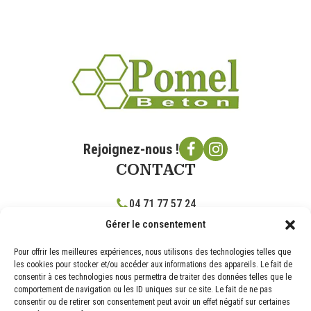
Rejoignez-nous !
CONTACT
04 71 77 57 24
Gérer le consentement
contact@pomelbeton.com
RD 17 route de Brassac, 43360 Vergongheon
Pour offrir les meilleures expériences, nous utilisons des technologies telles que
les cookies pour stocker et/ou accéder aux informations des appareils. Le fait de
NOS PRODUITS
consentir à ces technologies nous permettra de traiter des données telles que le
comportement de navigation ou les ID uniques sur ce site. Le fait de ne pas
consentir ou de retirer son consentement peut avoir un effet négatif sur certaines
BLOCS DE CONSTRUCTION