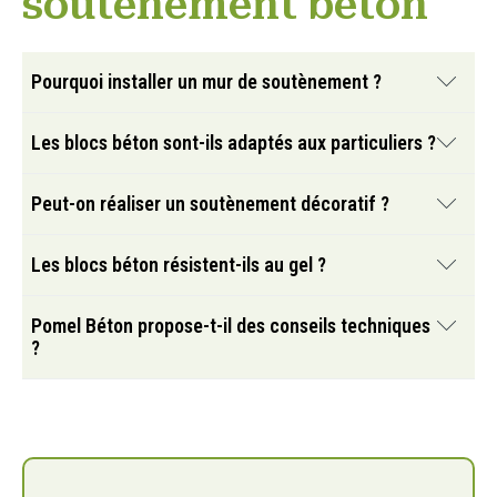
soutènement béton
Pourquoi installer un mur de soutènement ?
Il permet de retenir les terres et de sécuriser les
Les blocs béton sont-ils adaptés aux particuliers ?
terrains en pente.
Oui, certains systèmes sont spécialement conçus
Peut-on réaliser un soutènement décoratif ?
pour les projets résidentiels.
Oui, plusieurs modèles associent esthétique et
Les blocs béton résistent-ils au gel ?
performance technique.
Oui, le béton est particulièrement adapté aux
Pomel Béton propose-t-il des conseils techniques
aménagements extérieurs durables.
?
Oui, l’entreprise accompagne les clients dans le choix
des solutions adaptées.