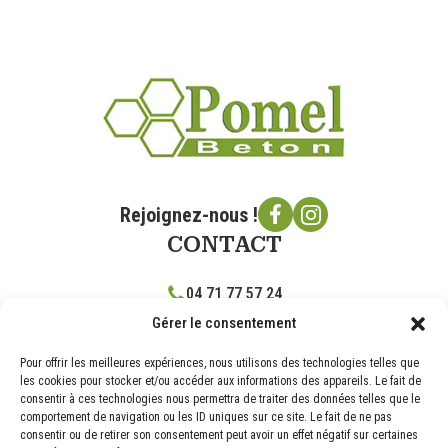
Rejoignez-nous !
CONTACT
04 71 77 57 24
Gérer le consentement
contact@pomelbeton.com
RD 17 route de Brassac, 43360 Vergongheon
Pour offrir les meilleures expériences, nous utilisons des technologies telles que
les cookies pour stocker et/ou accéder aux informations des appareils. Le fait de
NOS PRODUITS
consentir à ces technologies nous permettra de traiter des données telles que le
comportement de navigation ou les ID uniques sur ce site. Le fait de ne pas
consentir ou de retirer son consentement peut avoir un effet négatif sur certaines
BLOCS DE CONSTRUCTION